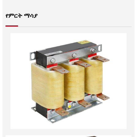
የምርት ማሳያ