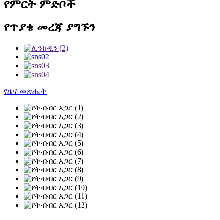
የምርት ምድቦች
የጥያቄ መረጃ ያግኙን
የዜና መጽሔት