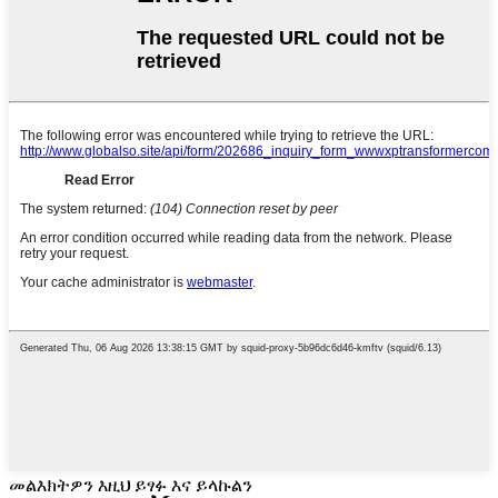
መልእክትዎን እዚህ ይፃፉ እና ይላኩልን