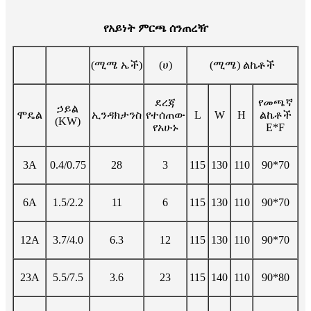
የአይነት ምርጫ ሰንጠረዥ
(ሚሜ ኤች)
(ሀ)
(ሚሜ) ልኬቶች
ደረጃ
የመጫኛ
ኃይል
ሞዴል
ኢንዳክታንስ
የተሰጠው
L
W
H
ልኬቶች
(KW)
የአሁኑ
E*F
3A
0.4/0.75
28
3
115
130
110
90*70
6A
1.5/2.2
11
6
115
130
110
90*70
12A
3.7/4.0
6.3
12
115
130
110
90*70
23A
5.5/7.5
3.6
23
115
140
110
90*80