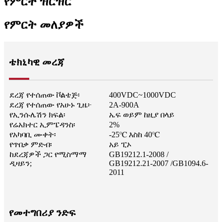
የምርት ዝርዝር
የምርት መለያዎች
ቴክኒካዊ መረጃ
ደረጃ የተሰጠው ቮልቴጅ፡
400VDC~1000VDC
ደረጃ የተሰጠው የአሁኑ ጊዜ፦
2A-900A
የኢንሱሌሽን ክፍል፡
ኤፍ ወይም ከዚያ በላይ
የሬአክተር ኢምፔዳንስ፡
2%
የአካባቢ ሙቀት፡
-25℃ እስከ 40℃
የጥበቃ ምድብ፡
አይ ፒኦ
ከደረጃዎች ጋር የሚስማማ
GB19212.1-2008 /
ዲዛይን;
GB19212.21-2007 /
GB1094.6-
2011
የመተግበሪያ ንድፍ