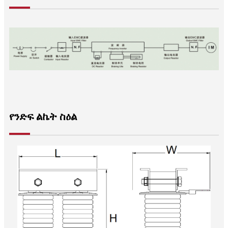
የንድፍ ልኬት ስዕል