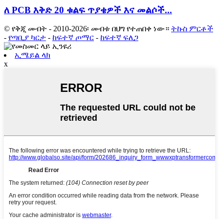
ለ PCB እቅድ 20 ቁልፍ ጥያቄዎች እና መልሶች...
© የቅጂ መብት - 2010-2026፡ መብቱ በህግ የተጠበቀ ነው።
ትኩስ ምርቶች
-
የጣቢያ ካርታ
-
ከፍተኛ ጦማር
-
ከፍተኛ ፍለጋ
ኢሜይል ላክ
x