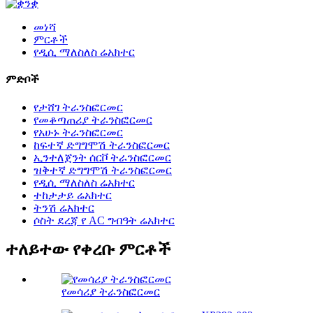
መነሻ
ምርቶች
የዲሲ ማለስለስ ሬአክተር
ምድቦች
የታሸገ ትራንስፎርመር
የመቆጣጠሪያ ትራንስፎርመር
የአሁኑ ትራንስፎርመር
ከፍተኛ ድግግሞሽ ትራንስፎርመር
ኢንተለጀንት ሰርቮ ትራንስፎርመር
ዝቅተኛ ድግግሞሽ ትራንስፎርመር
የዲሲ ማለስለስ ሬአክተር
ተከታታይ ሬአክተር
ትንሽ ሬአክተር
ሶስት ደረጃ የ AC ግብዓት ሬአክተር
ተለይተው የቀረቡ ምርቶች
የመሳሪያ ትራንስፎርመር