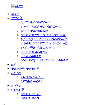
መነሻ
ምርቶች
የታሸገ ትራንስፎርመር
የመቆጣጠሪያ ትራንስፎርመር
የአሁኑ ትራንስፎርመር
ከፍተኛ ድግግሞሽ ትራንስፎርመር
ኢንተለጀንት ሰርቮ ትራንስፎርመር
ዝቅተኛ ድግግሞሽ ትራንስፎርመር
የዲሲ ማለስለስ ሬአክተር
ተከታታይ ሬአክተር
ትንሽ ሬአክተር
ሶስት ደረጃ የ AC ግብዓት ሬአክተር
ዜና
ተደጋጋሚ ጥያቄዎች
ስለ እኛ
የፋብሪካ ጉብኝት
የምስክር ወረቀት
ያግኙን
ግብዓቶች
ከፍተኛ ጦማር
ከፍተኛ ፍለጋ