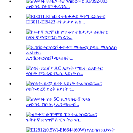
ጠፍጣፋ የታሸገ ትራንስ...
EI3011-EI5423 ተከታታይ ኤስ...
ከፍተኛ የሃርሞኒክ ማፈን...
ኢንቨርተር/ሰርቮ ዳይሬክት...
የሶስት ምእራፍ የኤሲ አይነት በ...
ሶስት-ደረጃ ደረቅ አይነት t...
ጠፍጣፋ ሽቦ SQ ኢንዳክቲቭ...
ዝቅተኛ ድግግሞሽ ፒን ትራንስ...