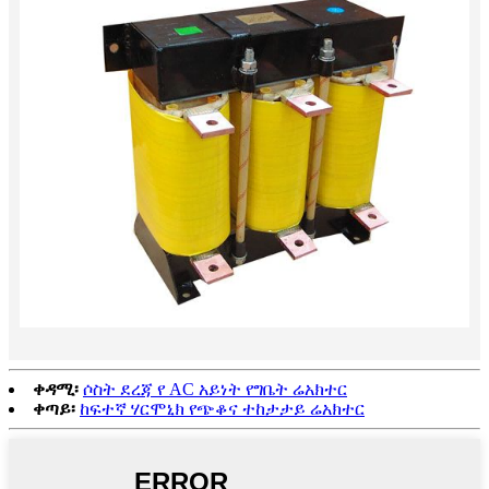
ቀዳሚ፡
ሶስት ደረጃ የ AC አይነት የግቤት ሬአክተር
ቀጣይ፡
ከፍተኛ ሃርሞኒክ የጭቆና ተከታታይ ሬአክተር