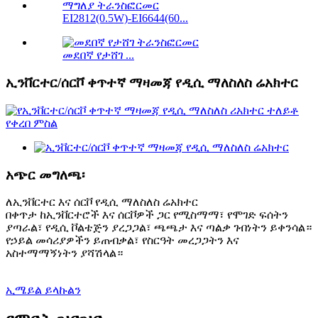
EI2812(0.5W)-EI6644(60...
መደበኛ የታሸገ ...
ኢንቨርተር/ሰርቮ ቀጥተኛ ማዛመጃ የዲሲ ማለስለስ ሬአክተር
አጭር መግለጫ፡
ለኢንቨርተር እና ሰርቮ የዲሲ ማለስለስ ሬአክተር
በቀጥታ ከኢንቨርተሮች እና ሰርቮዎች ጋር የሚስማማ፣ የሞገድ ፍሰትን
ያጣራል፣ የዲሲ ቮልቴጅን ያረጋጋል፣ ጫጫታ እና ጣልቃ ገብነትን ይቀንሳል።
የኃይል መሳሪያዎችን ይጠብቃል፣ የስርዓት መረጋጋትን እና
አስተማማኝነትን ያሻሽላል።
ኢሜይል ይላኩልን