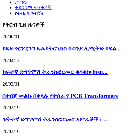
ያግኙን
ተደጋጋሚ ጥያቄዎች
የፋብሪካ ጉብኝት
የቅርብ ጊዜ ዜናዎች
26/06/01
የዴዙ ዢንፒንግ ኤሌክትሮኒክስ ኩባንያ ሊሚትድ ክፍል...
26/04/13
ከፍተኛ ድግግሞሽ ትራንስፎርመር ቁሳቁስ፡ insu...
26/03/31
በተበጀ መልኩ በቀላሉ የተሰራ የ PCB Transformers
26/03/19
ዝቅተኛ ድግግሞሽ ትራንስፎርመር አምራቾች t ...
26/03/16