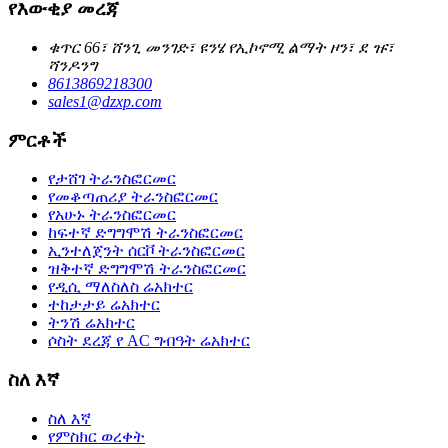
የእውቂያ መረጃ
ቁጥር 66፣ ሸንጊ መንገድ፣ ዩንሄ የኢኮኖሚ ልማት ዞን፣ ደ ዡ፣
ሻንዶንግ
8613869218300
sales1@dzxp.com
ምርቶች
የታሸገ ትራንስፎርመር
የመቆጣጠሪያ ትራንስፎርመር
የአሁኑ ትራንስፎርመር
ከፍተኛ ድግግሞሽ ትራንስፎርመር
ኢንተለጀንት ሰርቮ ትራንስፎርመር
ዝቅተኛ ድግግሞሽ ትራንስፎርመር
የዲሲ ማለስለስ ሬአክተር
ተከታታይ ሬአክተር
ትንሽ ሬአክተር
ሶስት ደረጃ የ AC ግብዓት ሬአክተር
ስለ እኛ
ስለ እኛ
የምስክር ወረቀት